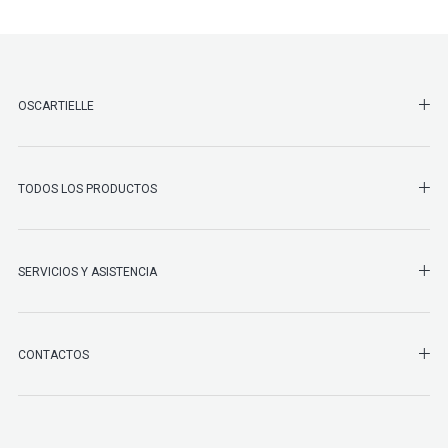
SHO
OSCARTIELLE
SHO
TODOS LOS PRODUCTOS
SHO
SERVICIOS Y ASISTENCIA
SHO
CONTACTOS