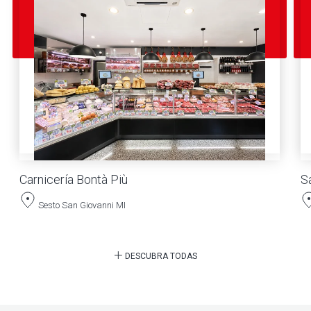
Carnicería Bontà Più
S
Sesto San Giovanni MI
DESCUBRA TODAS