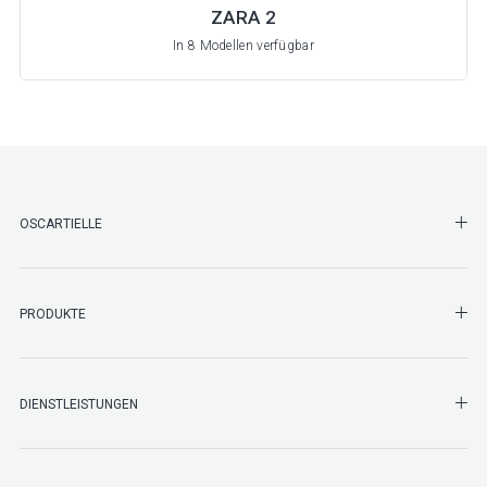
ZARA 2
In 8 Modellen verfügbar
SHO
OSCARTIELLE
SHO
PRODUKTE
SHO
DIENSTLEISTUNGEN