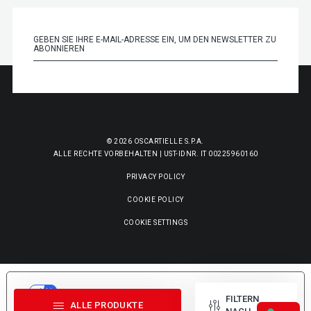
© 2026 OSCARTIELLE S.P.A.
ALLE RECHTE VORBEHALTEN | UST-IDNR. IT 00225960160
PRIVACY POLICY
COOKIE POLICY
COOKIE SETTINGS
IHRE
DATENSCHUTZEINSTELLUNGEN
FILTERN
ALLE PRODUKTE