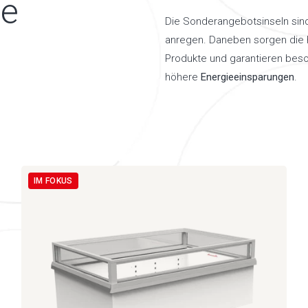
te
Die Sonderangebotsinseln sind
anregen. Daneben sorgen die h
Produkte und garantieren bes
höhere
Energieeinsparungen
.
IM FOKUS