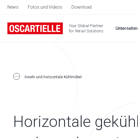
News
Fotos und Videos
Download
Your Global Partner
Unternehm
for Retail Solutions
Inseln und horizontale Kühlmöbel
Horizontale geküh