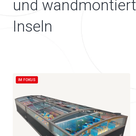
und wandmontier
Inseln
IM FOKUS