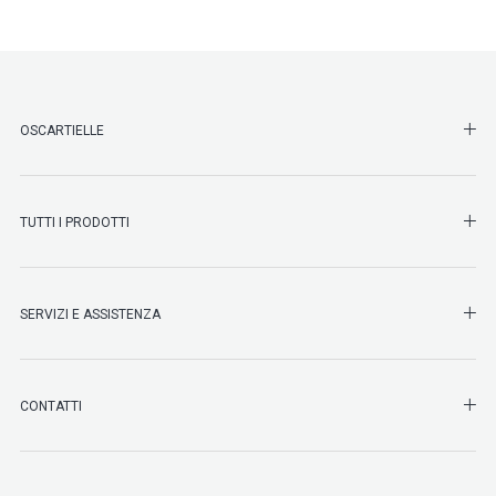
SHO
OSCARTIELLE
SHO
TUTTI I PRODOTTI
SHO
SERVIZI E ASSISTENZA
SHO
CONTATTI