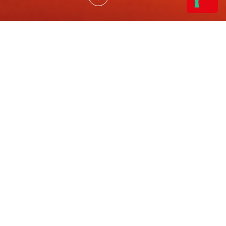
La nostra Vision
Realizziamo mobili refrigerati che coniugano innovazione,
qualità e sostenibilità. Vogliamo essere un punto di
riferimento per il retail e l’industria alimentare, contribuendo
allo sviluppo di un mercato capace di evolvere nel rispetto
delle persone e dell’ambiente. Immaginiamo un futuro in
cui innovazione e sostenibilità si fondono per creare
sistemi di refrigerazione sempre più efficienti, versatili ed
ecocompatibili.