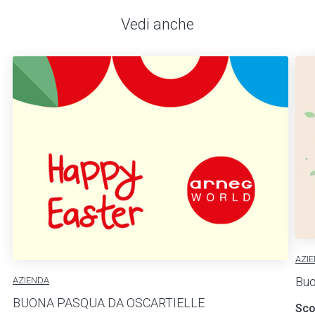
Vedi anche
AZI
Buo
AZIENDA
BUONA PASQUA DA OSCARTIELLE
Scop