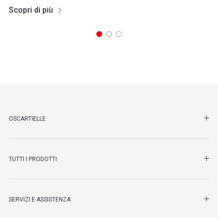
Scopri di più
SHO
OSCARTIELLE
SHO
TUTTI I PRODOTTI
SHO
SERVIZI E ASSISTENZA