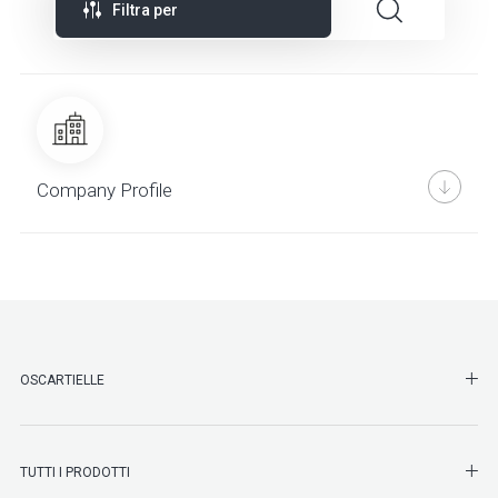
Filtra per
Company Profile
SHO
OSCARTIELLE
SHO
TUTTI I PRODOTTI