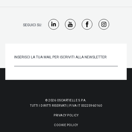
SEGUICI SU:
© 2026 OSCARTIELLE S.P.A.
TUTTI I DIRITTI RISERVATI | P.IVA IT 00225960160
PRIVACY POLICY
COOKIE POLICY