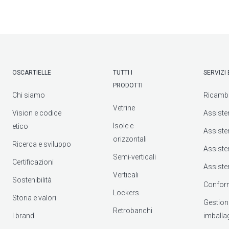
OSCARTIELLE
TUTTI I
SERVIZI
PRODOTTI
Chi siamo
Ricamb
Vetrine
Vision e codice
Assiste
Isole e
etico
Assiste
orizzontali
Ricerca e sviluppo
Assisten
Semi-verticali
Certificazioni
Assiste
Verticali
Sostenibilità
Confor
Lockers
Storia e valori
Gestione 
Retrobanchi
I brand
imballa