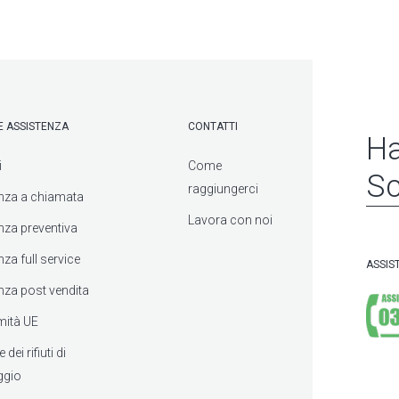
 E ASSISTENZA
CONTATTI
Ha
i
Come
Sc
raggiungerci
nza a chiamata
Lavora con noi
nza preventiva
za full service
ASSIS
nza post vendita
mità UE
dei rifiuti di
ggio