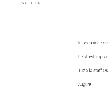
16 APRILE 2025
In occasione del
Le attività ripr
Tutto lo staff O
Auguri!