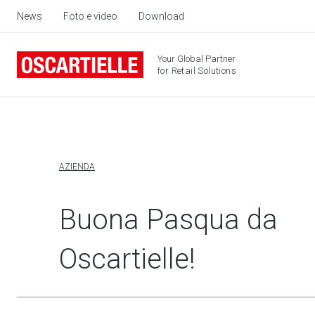
News
Foto e video
Download
Your Global Partner
for Retail Solutions
AZIENDA
Buona Pasqua da
Oscartielle!