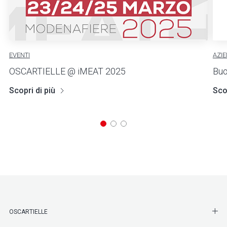
EVENTI
AZI
OSCARTIELLE @ iMEAT 2025
Buo
Scopri di più
Scop
SHO
OSCARTIELLE