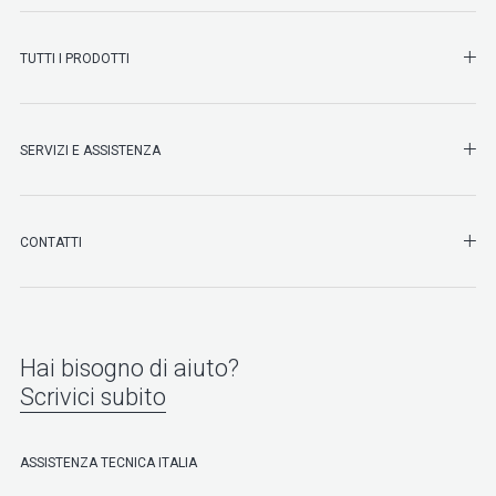
SHO
TUTTI I PRODOTTI
SHO
SERVIZI E ASSISTENZA
SHO
CONTATTI
Hai bisogno di aiuto?
Scrivici subito
ASSISTENZA TECNICA ITALIA