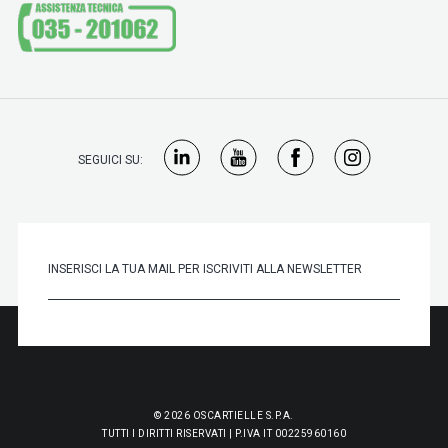
SEGUICI SU:
© 2026 OSCARTIELLE S.P.A.
TUTTI I DIRITTI RISERVATI | P.IVA IT 00225960160