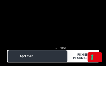
RICHIEDI
Apri menu
INFORMAZIONI
Massimo risparmio energetico
Libra
Isola refrigerata caratterizzata da consumi energetici