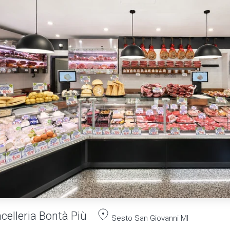
celleria Bontà Più
Sesto San Giovanni MI