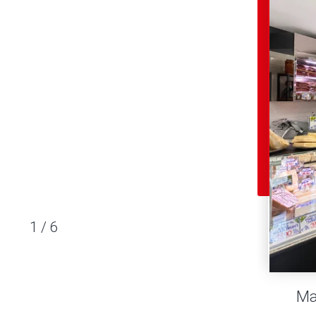
1
/
6
Ma