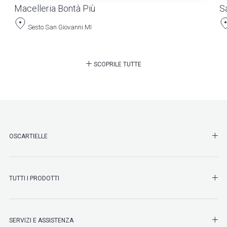
Macelleria Bontà Più
S
Sesto San Giovanni MI
SCOPRILE TUTTE
SHO
OSCARTIELLE
SHO
TUTTI I PRODOTTI
SHO
SERVIZI E ASSISTENZA